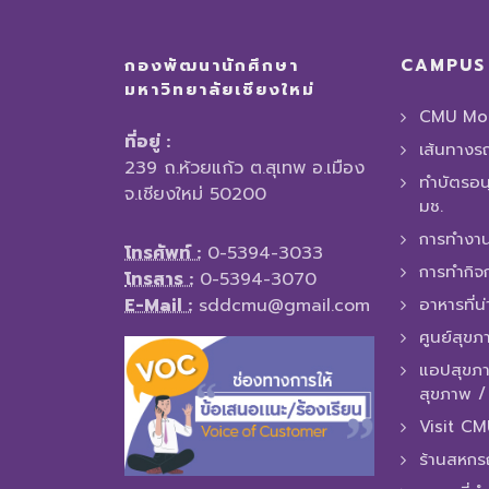
กองพัฒนานักศึกษา
CAMPUS 
มหาวิทยาลัยเชียงใหม่
CMU Mob
ที่อยู่ :
เส้นทางร
239 ถ.ห้วยแก้ว ต.สุเทพ อ.เมือง
ทำบัตรอน
จ.เชียงใหม่ 50200
มช.
การทํางาน
โทรศัพท์ :
0-5394-3033
การทำกิจ
โทรสาร :
0-5394-3070
E-Mail :
sddcmu@gmail.com
อาหารที่น
ศูนย์สุขภ
แอปสุขภา
สุขภาพ 
Visit C
ร้านสหกร