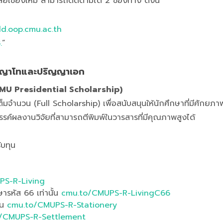
เชียงใหม่ สามารถติดตามได้ 2 ช่องทาง ดังนี้
d.oop.cmu.ac.th
.
”
ริญญาโทและปริญญาเอก
 (CMU Presidential Scholarship)
มจำนวน (Full Scholarship) เพื่อสนับสนุนให้นักศึกษาที่มีศักยภ
์ผลงานวิจัยที่สามารถตีพิมพ์ในวารสารที่มีคุณภาพสูงได้
ับทุน
PS-R-Living
ษารหัส 66 เท่านั้น
cmu.to/CMUPS-R-LivingC66
ยน
cmu.to/CMUPS-R-Stationery
/CMUPS-R-Settlement