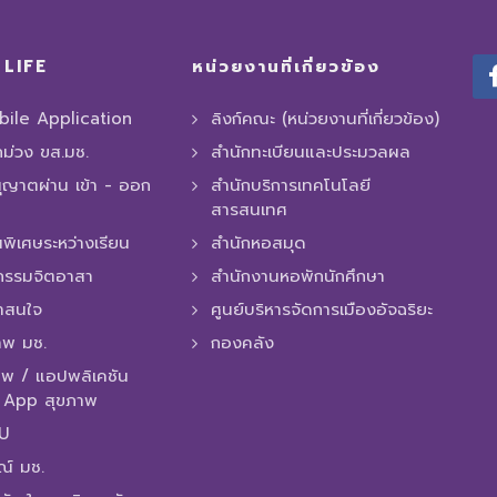
LIFE
หน่วยงานที่เกี่ยวข้อง
ile Application
ลิงก์คณะ (หน่วยงานที่เกี่ยวข้อง)
ถม่วง ขส.มช.
สำนักทะเบียนและประมวลผล
ุญาตผ่าน เข้า - ออก
สำนักบริการเทคโนโลยี
สารสนเทศ
พิเศษระหว่างเรียน
สำนักหอสมุด
กรรมจิตอาสา
สำนักงานหอพักนักศึกษา
่าสนใจ
ศูนย์บริหารจัดการเมืองอัจฉริยะ
าพ มช.
กองคลัง
พ / แอปพลิเคชัน
/ App สุขภาพ
MU
ณ์ มช.